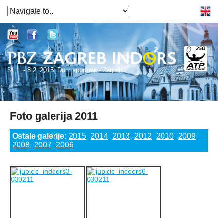
31.1. - 8.2. 2015. Dom sportova - Zagreb
Foto galerija 2011
Ostale galerije:
2015
2014
2013
2012
2010
2009
2008
2007
2006